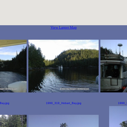
View Larger Map
ay.jpg
1999_319_Hobart_Bay.jpg
1999_