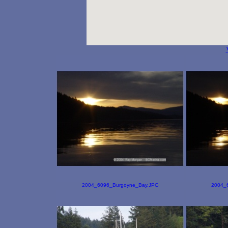
2004_6096_Burgoyne_Bay.JPG
2004_